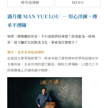
時令活海鮮
MENU
卡樂次元
滿月樓 MAN YUE LOU — 用心淬鍊，傳
煙波早午餐
承不傳陳
在地旅行
如果一間餐廳的存在，不只是提供好味道？而是能為一座城
永續專區
市，留下屬於它的飲食文化，那會是什麼樣子？
常見問題
滿月，是米其林星級精粹
由星級主廚蔡瑞郎掌勺，將客家敬天愛物精神昇華為採擷在地
聯絡我們
友善旬味，全食利用的當代藝術。摒除化學矯飾，以當代之手
將樸實風土淬鍊為盤中精緻。
煙波顧客評論