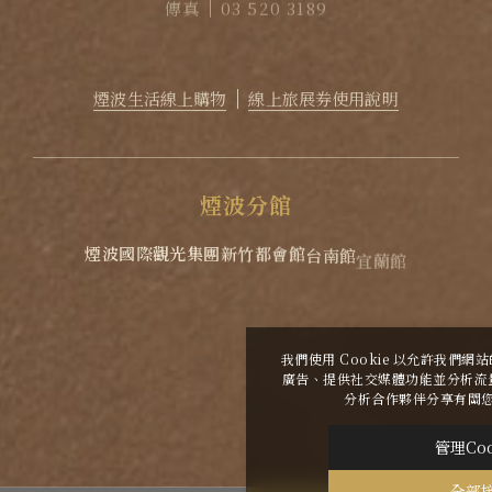
傳真
03 520 3189
EMAIL
reservation@lakeshore.com.tw
官方LINE｜點擊加入LINE煙波小幫手
煙波生活線上購物
線上旅展券使用說明
煙
波
分
館
煙波國際觀光集團
新竹都會館
台南館
宜蘭館
蘇澳四季雙泉館
花蓮館
花蓮太魯閣
我們使用 Cookie 以允許我們
廣告、提供社交媒體功能並分析流
2026
©
煙波大飯店新竹湖濱舘
Copyright All
分析合作夥伴分享有關
Rights Reserved.
管理Coo
|
網頁設計
-
iBest