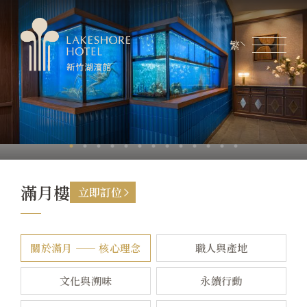
繁
會員專區
煙波生活線上購物
線上旅展券使用說明
關於煙波
客房資訊
餐飲美饌
滿月樓
立即訂位
婚宴會議
關於滿月 —— 核心理念
職人與產地
新訊優惠
文化與溯味
永續行動
設施服務