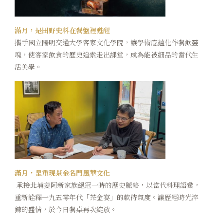
滿月，是田野史料在餐盤裡甦醒
攜手國立陽明交通大學客家文化學院，讓學術底蘊化作餐飲靈
魂，使客家飲食的歷史追索走出課堂，成為能被細品的當代生
活美學。
滿月，是重現茶金名門風華文化
承接北埔姜阿新家族絕冠一時的歷史脈絡，以當代料理語彙，
重新詮釋一九五零年代「茶金宴」的款待氣度。讓歷經時光淬
鍊的盛情，於今日餐桌再次綻放。