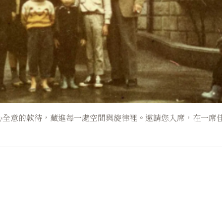
心全意的款待，藏進每一處空間與旋律裡。邀請您入席，在一席佳