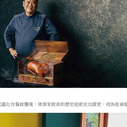
底蘊化作餐飲靈魂，使客家飲食的歷史追索走出課堂，成為能被