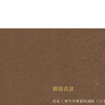
聯
絡
資
訊
地址
新竹市東區明湖路 773 