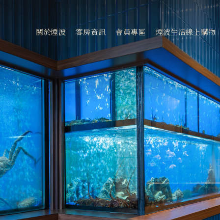
會
關於煙波
客房資訊
會員專區
煙波生活線上購物
客房資訊
新訊優惠
煙波早午餐
常見問題