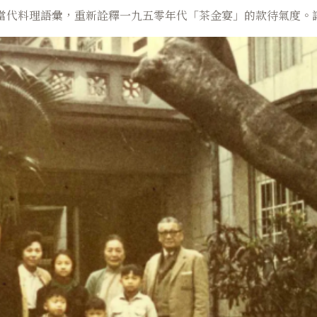
當代料理語彙，重新詮釋一九五零年代「茶金宴」的款待氣度。