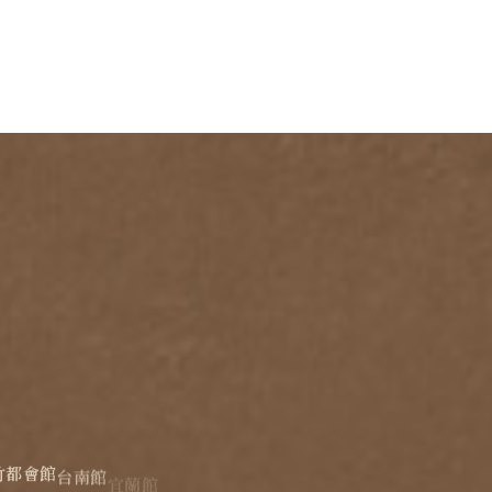
竹都會館
台南館
宜蘭館
蘇澳四季雙泉館