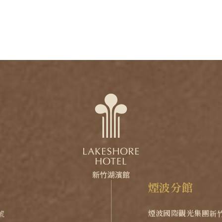
煙
波
分
館
煙波國際觀光集團
新
號