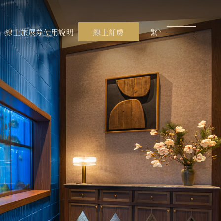
員專區
煙波生活線上購物
線上旅展券使用說明
線上旅展券使用說明
線上訂房
繁
餐飲美饌
設施服務
在地旅行
聯絡我們