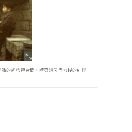
餚的起承轉合間，體察這份盡力後的純粹 ──