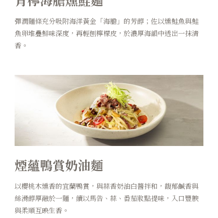
彈潤麵條充分吸附海洋黃金「海膽」的芳醇；佐以燻鮭魚與鮭
魚卵堆疊鮮味深度，再輕刨檸檬皮，於濃厚海韻中透出一抹清
香。
煙蘊鴨賞奶油麵
以櫻桃木燻香的宜蘭鴨賞，與蒜香奶油白醬拌和，馥郁鹹香與
絲滑醇厚融於一麵，續以馬告、蒜、番茄妝點提味，入口豐腴
與柔順互映生香。