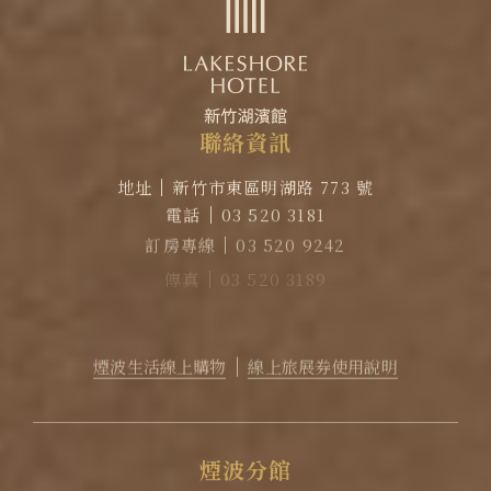
聯
絡
資
訊
地址
新竹市東區明湖路 773 號
電話
03 520 3181
訂房專線
03 520 9242
傳真
03 520 3189
EMAIL
reservation@lakeshore.com.tw
官方LINE｜點擊加入LINE煙波小幫手
煙波生活線上購物
線上旅展券使用說明
煙
波
分
館