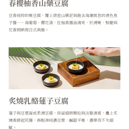
春櫻柚香山藥豆腐
豆香純粹的嫩豆腐，覆上綿密山藥泥與飽含海潮氣息的綠色魚
子醬——海葡萄、櫻花漬，佐柚香醬油清爽，於滑嫩、鮮脆與
花香間映現日式典雅。
炙燒乳酪蓮子豆腐
蓮子與豆漿凝成柔滑豆腐，保留細緻顆粒與淡雅清香，疊上炙
燒香醇起司醬，再輕淋純濃豆漿，鹹甜平衡，濃厚而不失細
膩。