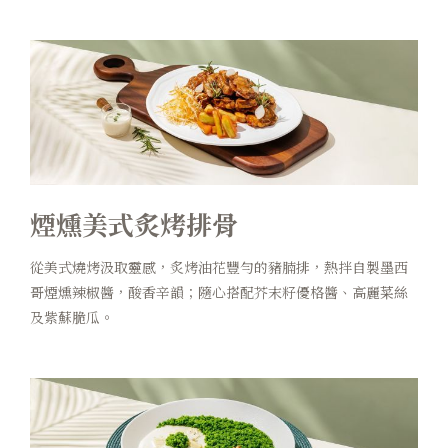
煙燻美式炙烤排骨
從美式燒烤汲取靈感，炙烤油花豐勻的豬腩排，熱拌自製墨西
哥煙燻辣椒醬，酸香辛韻；隨心搭配芥末籽優格醬、高麗菜絲
及紫蘇脆瓜。