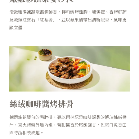
澄澈雞湯凍凝聚溫潤鮮香，拌和嫩烤雞胸、鵪鶉蛋、香烤鮮蔬
及穀類紅寶石「紅藜麥」，並以蘋果醋帶出清新酸香，風味更
顯立體。
絲絨咖啡醬烤排骨
揀選油花豐勻的豬腩排，裹以雨林認證咖啡調製的琥珀絲絨醬
汁，直火烤至外脆內嫩，苦甜醬香於尾韻回甘，佐爽口炙香田
園時蔬相映成趣。