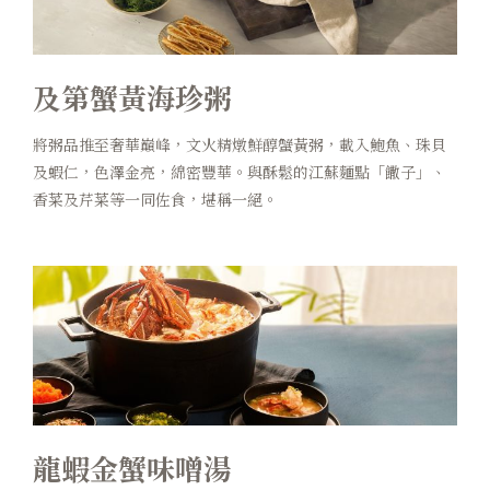
及第蟹黃海珍粥
將粥品推至奢華巔峰，文火精燉鮮醇蟹黃粥，載入鮑魚、珠貝
及蝦仁，色澤金亮，綿密豐華。與酥鬆的江蘇麵點「饊子」、
香菜及芹菜等一同佐食，堪稱一絕。
龍蝦金蟹味噌湯