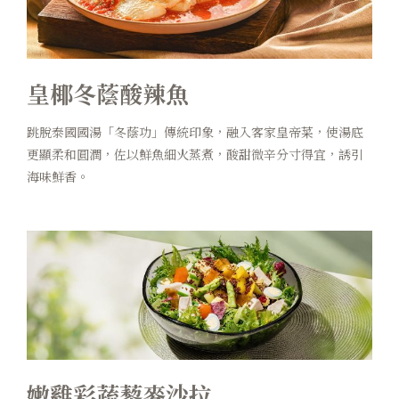
皇椰冬蔭酸辣魚
跳脫泰國國湯「冬蔭功」傳統印象，融入客家皇帝菜，使湯底
更顯柔和圓潤，佐以鮮魚細火蒸煮，酸甜微辛分寸得宜，誘引
海味鮮香。
嫩雞彩蔬藜麥沙拉