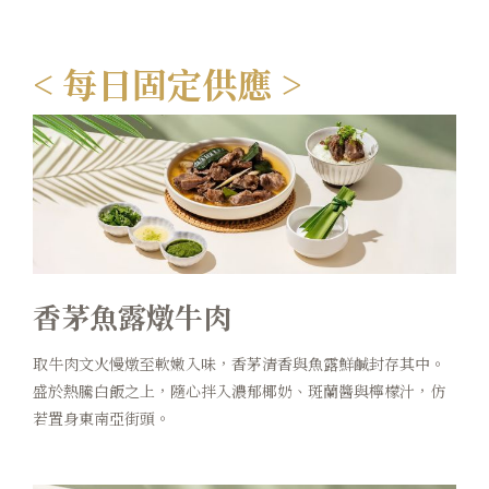
卡樂次元
< 每日固定供應 >
煙波早午餐
在地旅行
永續專區
常見問題
聯絡我們
香茅魚露燉牛肉
煙波顧客評論
取牛肉文火慢燉至軟嫩入味，香茅清香與魚露鮮鹹封存其中。
盛於熱騰白飯之上，隨心拌入濃郁椰奶、斑蘭醬與檸檬汁，仿
若置身東南亞街頭。