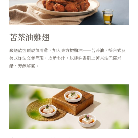
苦茶油雞翅
嚴選歐盟頂規氣冷雞，加入東方橄欖油——苦茶油，採台式及
美式炸法交替呈現，皮脆多汁。以迷迭香刷上苦茶油巴薩米
醋，芳醇解膩。