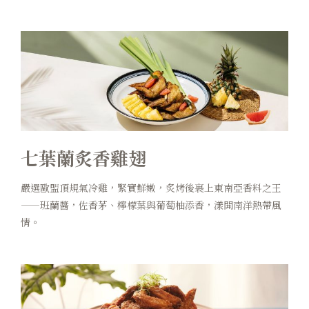
七葉蘭炙香雞翅
嚴選歐盟頂規氣冷雞，緊實鮮嫩，炙烤後裹上東南亞香料之王
——班蘭醬，佐香茅、檸檬葉與葡萄柚添香，漾開南洋熱帶風
情。