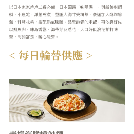
以日本家家戶戶三餐必備—日本國湯「味噌湯」，與新鮮龍蝦
頭、小魚乾、洋蔥熬煮，豐匯大海甘美精華，豪邁加入酥炸螃
蟹，料豐味美，搭配熱氣騰騰、晶瑩飽滿的米飯，再依喜好佐
以鮮魚卵、味島香鬆、海帶芽及蔥花，入口好似浪花拍打味
蕾，海韻富足，暖心暖胃。
< 每日輪替供應 >
青檸海膽燻鮭麵