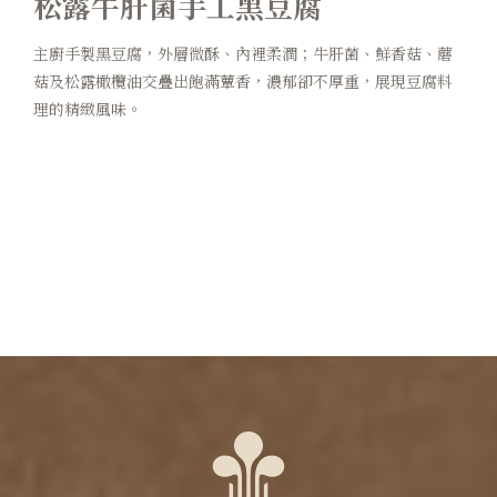
松露牛肝菌手工黑豆腐
主廚手製黑豆腐，外層微酥、內裡柔潤；牛肝菌、鮮香菇、蘑
菇及松露橄欖油交疊出飽滿蕈香，濃郁卻不厚重，展現豆腐料
理的精緻風味。