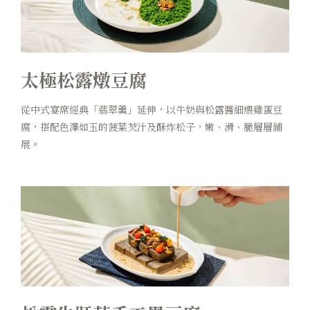
太極松露燉豆腐
從中式宴席經典「翡翠羹」延伸，以牛奶與松露醬細煨雞蛋豆
腐，搭配色澤如玉的菠菜芡汁及酥炸松子，嫩、滑、脆層層鋪
展。