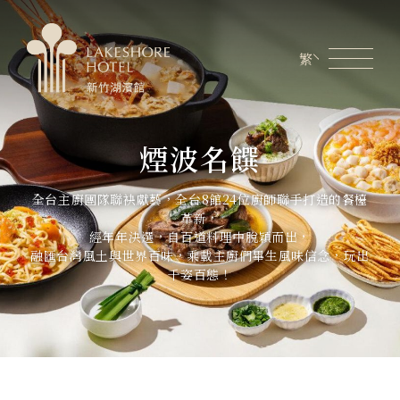
繁
會員專區
煙波生活線上購物
線上旅展券使用說明
煙波名饌
關於煙波
全台主廚團隊聯袂獻藝，全台8館24位廚師聯手打造的餐檯
客房資訊
革新，
經年年決選，自百道料理中脫穎而出，
餐飲美饌
融匯台灣風土與世界百味，乘載主廚們畢生風味信念，玩出
千姿百態！
婚宴會議
新訊優惠
設施服務