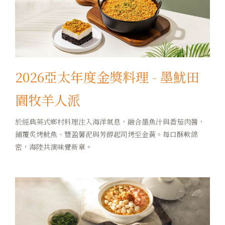
2026亞太年度金獎料理 - 墨魷田
園牧羊人派
於經典英式鄉村料理注入海洋氣息，融合墨魚汁與番茄肉醬，
鋪覆炙烤魷魚、豐盈薯泥與芳醇起司烤至金黃。每口酥軟綿
密，海陸共演味覺新章。