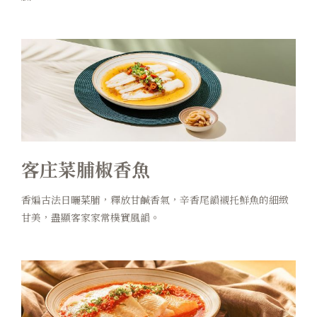
客庄菜脯椒香魚
香煸古法日曬菜脯，釋放甘鹹香氣，辛香尾韻襯托鮮魚的細緻
甘美，盡顯客家家常樸實風韻。