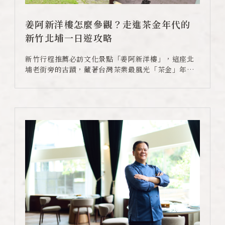
卡樂次元
姜阿新洋樓怎麼參觀？走進茶金年代的
煙波早午餐
新竹北埔一日遊攻略
新竹行程推薦必訪文化景點「姜阿新洋樓」，這座北
在地旅行
埔老街旁的古蹟，藏著台灣茶業最風光「茶金」年代
的家族故事，門票含專人導覽，帶你走進 1950 年代
永續專區
茶商姜阿新的真實生活。遊完洋樓，可前往新竹湖濱
館滿月樓預約「姜家茶金宴」，由米其林主廚重現當
常見問題
年客家名門宴席風華。
聯絡我們
煙波顧客評論