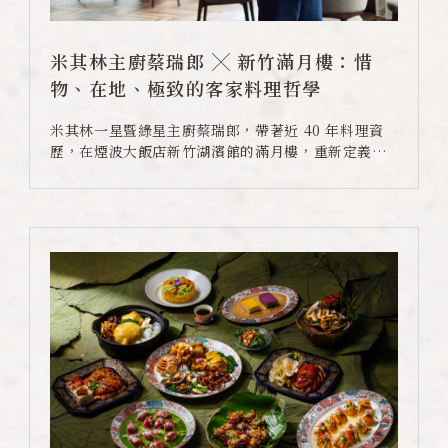
米其林主廚蔡瑞郎 ╳ 新竹滿月樓：惜
物、在地、極致的客家料理哲學
米其林一星暨綠星主廚蔡瑞郎，帶著近 40 年料理資
歷，在煙波大飯店新竹湖濱館的滿月樓，重新定義精
緻客家菜的高度。從惜物哲學到全食材利用，從紫蘇
梅排骨到東方美人茶燻白鯧，看他如何以星級工藝，
說好一個關於客家文化與台灣土地的故事。