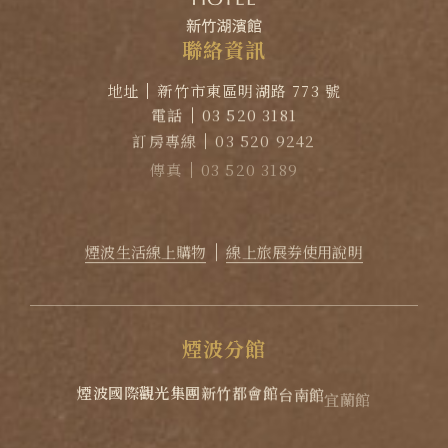
聯
絡
資
訊
地址
新竹市東區明湖路 773 號
電話
03 520 3181
訂房專線
03 520 9242
傳真
03 520 3189
EMAIL
reservation@lakeshore.com.tw
官方LINE｜點擊加入LINE煙波小幫手
煙波生活線上購物
線上旅展券使用說明
煙
波
分
館
煙波國際觀光集團
新竹都會館
台南館
宜蘭館
蘇澳四季雙泉館
花蓮館
花蓮太魯閣