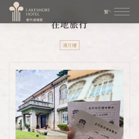
Blog
繁
在地旅行
會員專區
煙波生活線上購物
線上旅展券使用說明
滿月樓
關於煙波
客房資訊
餐飲美饌
婚宴會議
新訊優惠
設施服務