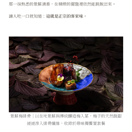
那一抹熟悉的紫蘇清香，在精緻的擺盤裡依然能跳脫出來。
讓人吃一口就知道：
這就是正宗的客家味。
紫蘇梅排骨｜以在地紫蘇與傳統釀造梅入菜，梅子的天然酸甜
緩緩滲入排骨纖維，收錄於尋味獨饗宴套餐