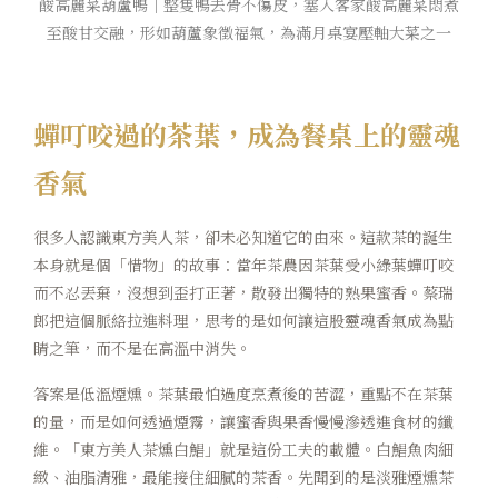
酸高麗菜葫蘆鴨｜整隻鴨去骨不傷皮，塞入客家酸高麗菜悶煮
至酸甘交融，形如葫蘆象徵福氣，為滿月桌宴壓軸大菜之一
蟬叮咬過的茶葉，成為餐桌上的靈魂
香氣
很多人認識東方美人茶，卻未必知道它的由來。這款茶的誕生
本身就是個「惜物」的故事：當年茶農因茶葉受小綠葉蟬叮咬
而不忍丟棄，沒想到歪打正著，散發出獨特的熟果蜜香。蔡瑞
郎把這個脈絡拉進料理，思考的是如何讓這股靈魂香氣成為點
睛之筆，而不是在高溫中消失。
答案是低溫煙燻。茶葉最怕過度烹煮後的苦澀，重點不在茶葉
的量，而是如何透過煙霧，讓蜜香與果香慢慢滲透進食材的纖
維。「東方美人茶燻白鯧」就是這份工夫的載體。白鯧魚肉細
緻、油脂清雅，最能接住細膩的茶香。先聞到的是淡雅煙燻茶