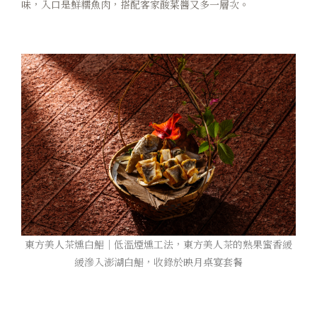
味，入口是鮮糯魚肉，搭配客家酸菜醬又多一層次。
東方美人茶燻白鯧｜低溫煙燻工法，東方美人茶的熟果蜜香緩
緩滲入澎湖白鯧，收錄於映月桌宴套餐