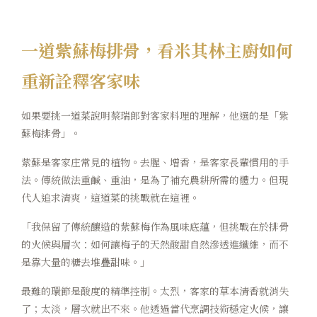
一道紫蘇梅排骨，看米其林主廚如何
重新詮釋客家味
如果要挑一道菜說明蔡瑞郎對客家料理的理解，他選的是「紫
蘇梅排骨」。
紫蘇是客家庄常見的植物。去腥、增香，是客家長輩慣用的手
法。傳統做法重鹹、重油，是為了補充農耕所需的體力。但現
代人追求清爽，這道菜的挑戰就在這裡。
「我保留了傳統釀造的紫蘇梅作為風味底蘊，但挑戰在於排骨
的火候與層次：如何讓梅子的天然酸甜自然滲透進纖維，而不
是靠大量的糖去堆疊甜味。」
最難的環節是酸度的精準控制。太烈，客家的草本清香就消失
了；太淡，層次就出不來。他透過當代烹調技術穩定火候，讓