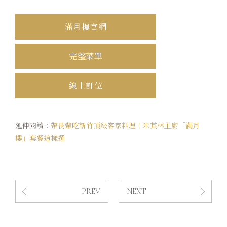
滿月樓官網
完整菜單
線上訂位
延伸閱讀：
帶長輩吃新竹頂級客家料理！米其林主廚「滿月
樓」套餐這樣選
PREV
NEXT