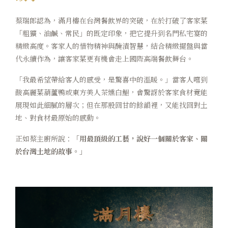
蔡瑞郎認為，滿月樓在台灣餐飲界的突破，在於打破了客家菜
「粗獷、油鹹、常民」的既定印象，把它提升到名門私宅宴的
精緻高度。客家人的惜物精神與醃漬智慧，結合精緻擺盤與當
代永續作為，讓客家菜更有機會走上國際高端餐飲舞台。
「我最希望帶給客人的感受，是驚喜中的溫暖。」當客人嚐到
酸高麗菜葫蘆鴨或東方美人茶燻白鯧，會驚訝於客家食材竟能
展現如此細膩的層次；但在那股回甘的餘韻裡，又能找回對土
地、對食材最原始的感動。
正如蔡主廚所說：
「用最頂級的工藝，說好一個關於客家、關
於台灣土地的故事。」