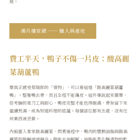
展。
滿月樓官網 ── 職人與產地
費工半天，鴨子不傷一片皮：酸高麗
菜葫蘆鴨
要真正感受蔡瑞郎的「惜物」，可以看這道「酸高麗菜葫蘆
鴨」。整隻鴨去骨，而且全程不能傷皮。這件事說起來簡單，
但考驗的是刀工與耐心，鴨皮完整才能包得飽滿，骨架留下來
繼續熬湯，成為別道料理的底蘊。每個部位都有去處，沒有任
何東西被丟棄。
內餡塞入客家酸高麗菜，悶煮過程中，鴨肉的豐腴油脂與酸高
麗菜的酸鹹緩緩融合。酸能去油解膩，油脂能柔化醃漬物的乾