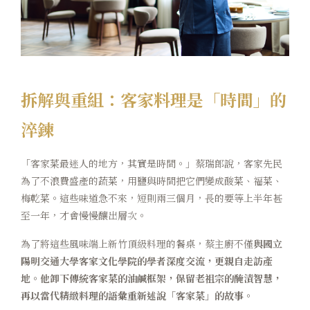
拆解與重組：客家料理是「時間」的
淬鍊
「客家菜最迷人的地方，其實是時間。」蔡瑞郎說，客家先民
為了不浪費盛產的蔬菜，用鹽與時間把它們變成酸菜、福菜、
梅乾菜。這些味道急不來，短則兩三個月，長的要等上半年甚
至一年，才會慢慢釀出層次。
為了將這些風味端上新竹頂級料理的餐桌，蔡主廚不僅
與國立
陽明交通大學客家文化學院的學者深度交流，更親自走訪產
地。他卸下傳統客家菜的油鹹框架，保留老祖宗的醃漬智慧，
再以當代精緻料理的語彙重新述說「客家菜」的故事。