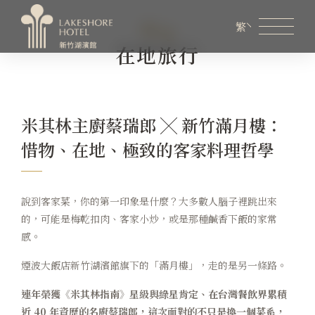
Blog
繁
在地旅行
會員專區
煙波生活線上購物
線上旅展券使用說明
米其林主廚蔡瑞郎 ╳ 新竹滿月樓：
關於煙波
惜物、在地、極致的客家料理哲學
客房資訊
餐飲美饌
說到客家菜，你的第一印象是什麼？大多數人腦子裡跳出來
的，可能是梅乾扣肉、客家小炒，或是那種鹹香下飯的家常
婚宴會議
感。
新訊優惠
煙波大飯店新竹湖濱館旗下的「滿月樓」，走的是另一條路。
連年榮獲《米其林指南》星級與綠星肯定、在台灣餐飲界累積
設施服務
近 40 年資歷的名廚蔡瑞郎，這次面對的不只是換一個菜系，