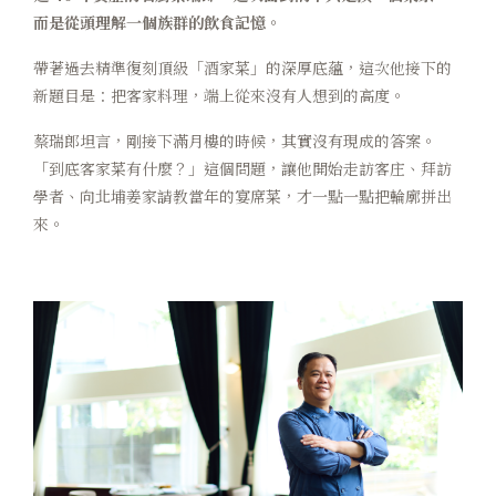
而是從頭理解一個族群的飲食記憶。
卡樂次元
帶著過去精準復刻頂級「酒家菜」的深厚底蘊，這次他接下的
煙波早午餐
新題目是：把客家料理，端上從來沒有人想到的高度。
在地旅行
蔡瑞郎坦言，剛接下滿月樓的時候，其實沒有現成的答案。
「到底客家菜有什麼？」這個問題，讓他開始走訪客庄、拜訪
永續專區
學者、向北埔姜家請教當年的宴席菜，才一點一點把輪廓拼出
來。
常見問題
聯絡我們
煙波顧客評論