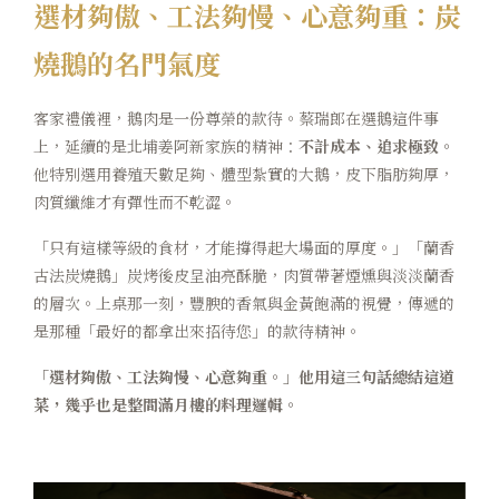
選材夠傲、工法夠慢、心意夠重：炭
燒鵝的名門氣度
客家禮儀裡，鵝肉是一份尊榮的款待。蔡瑞郎在選鵝這件事
上，延續的是北埔姜阿新家族的精神：
不計成本、追求極致。
他特別選用養殖天數足夠、體型紮實的大鵝，皮下脂肪夠厚，
肉質纖維才有彈性而不乾澀。
「只有這樣等級的食材，才能撐得起大場面的厚度。」「蘭香
古法炭燒鵝」炭烤後皮呈油亮酥脆，肉質帶著煙燻與淡淡蘭香
的層次。上桌那一刻，豐腴的香氣與金黃飽滿的視覺，傳遞的
是那種「最好的都拿出來招待您」的款待精神。
「選材夠傲、工法夠慢、心意夠重。」他用這三句話總結這道
菜，幾乎也是整間滿月樓的料理邏輯。