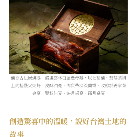
蘭香古法炭燒鵝｜嚴選雲林白羅曼母鵝，以七葉蘭、茄苳葉與
土肉桂慢火炙烤，皮酥油亮、肉質帶淡淡蘭香，收錄於姜家茶
金宴、豐敘佳宴、映月桌宴、滿月桌宴
創造驚喜中的溫暖，說好台灣土地的
故事