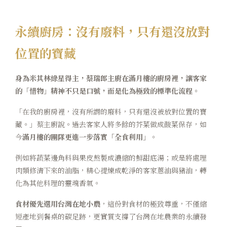
永續廚房：沒有廢料，只有還沒放對
位置的寶藏
身為米其林綠星得主，蔡瑞郎主廚在滿月樓的廚房裡，讓客家
的「惜物」精神不只是口號，而是化為極致的標準化流程。
「在我的廚房裡，沒有所謂的廢料，只有還沒被放對位置的寶
藏。」蔡主廚說。過去客家人將多餘的芥菜做成酸菜保存，如
今
滿月樓的團隊更進一步落實「全食利用」
。
例如將蔬菜邊角料與果皮熬製成濃縮的鮮甜底湯；或是將處理
肉類修清下來的油脂，精心提煉成乾淨的客家蔥油與豬油，轉
化為其他料理的靈魂香氣。
食材優先選用台灣在地小農
，這份對食材的極致尊重，不僅縮
短產地到餐桌的碳足跡，更實質支撐了台灣在地農業的永續發