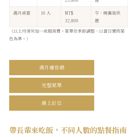
23,800
應
滿月桌宴
10 人
NT$
午、晚餐皆供
32,800
應
（以上均須另加一成服務費。菜單依季節調整，以當日實際菜
色為準。）
滿月樓官網
完整菜單
線上訂位
帶長輩來吃飯，不同人數的點餐指南