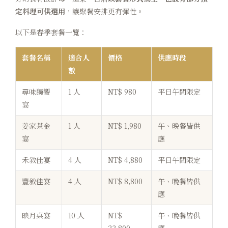
定料理可供選用
，讓聚餐安排更有彈性。
以下是
春季
套餐一覽：
套餐名稱
適合人
價格
供應時段
數
尋味獨饗
1 人
NT$ 980
平日午間限定
宴
姜家茶金
1 人
NT$ 1,980
午、晚餐皆供
宴
應
禾敘佳宴
4 人
NT$ 4,880
平日午間限定
豐敘佳宴
4 人
NT$ 8,800
午、晚餐皆供
應
映月桌宴
10 人
NT$
午、晚餐皆供