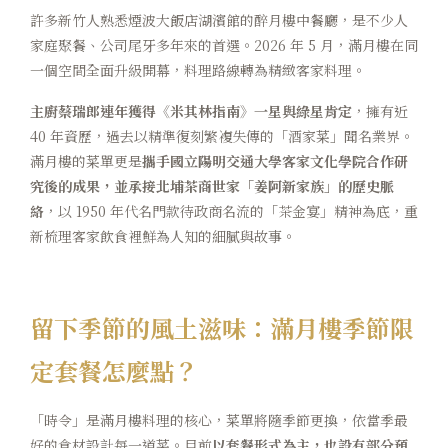
許多新竹人熟悉煙波大飯店湖濱館的醉月樓中餐廳，是不少人
家庭聚餐、公司尾牙多年來的首選。2026 年 5 月，滿月樓在同
一個空間全面升級開幕，料理路線轉為精緻客家料理。
主廚蔡瑞郎連年獲得《米其林指南》一星與綠星肯定
，擁有近
40 年資歷，過去以精準復刻繁複失傳的「酒家菜」聞名業界。
滿月樓的菜單更是
攜手國立陽明交通大學客家文化學院合作研
究後的成果，並承接北埔茶商世家「姜阿新家族」的歷史脈
絡
，以 1950 年代名門款待政商名流的「茶金宴」精神為底，重
新梳理客家飲食裡鮮為人知的細膩與故事。
留下季節的風土滋味：滿月樓季節限
定套餐怎麼點？
「時令」是滿月樓料理的核心，菜單將隨季節更換，依當季最
好的食材設計每一道菜。目前
以套餐形式為主，也設有部分預