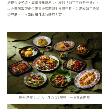
泡提香後炙燒，海潮旨味豐厚；中段的「菊花雪燕鮮干貝」，
以金黃薄嫩蛋皮包覆頂級雪燕與生食級干貝，入湯後如花般緩
緩舒展，一次盡嚐滿月樓的精華大菜。
映月桌宴｜10 人｜NT$ 23,800｜午晚餐皆供應