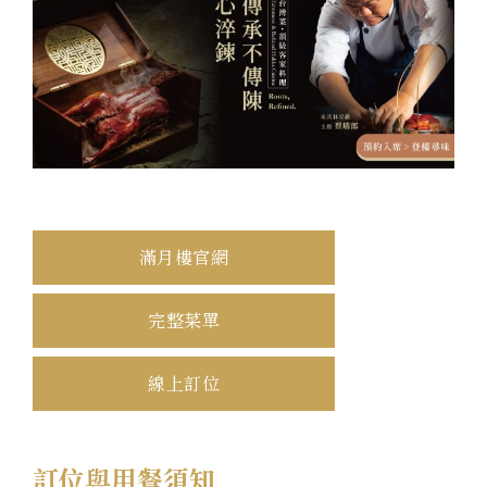
滿月樓官網
完整菜單
線上訂位
訂位與用餐須知