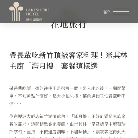
Blog
繁
在地旅行
會員專區
煙波生活線上購物
線上旅展券使用說明
帶長輩吃新竹頂級客家料理！米其林
關於煙波
主廚「滿月樓」套餐這樣選
客房資訊
餐飲美饌
帶長輩吃飯，難的往往不是選哪一間，是入座以後，一翻開菜
單，不知道點什麼好，點太少怕失禮，菜色選錯又怕長輩吃不
婚宴會議
慣……
新訊優惠
位在煙波大飯店新竹湖濱館內，「滿月樓」正好能滿足家族聚
餐的需求。這間精緻客家餐廳，由米其林一星暨綠星主廚蔡瑞
設施服務
郎掌勺，堅持
「不做過度調味、不加味精」
，讓饕客吃得到天