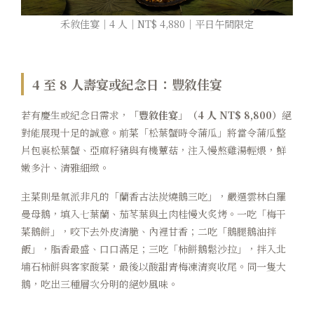
禾敘佳宴｜4 人｜NT$ 4,880｜平日午間限定
4 至 8 人壽宴或紀念日：豐敘佳宴
若有慶生或紀念日需求，
「豐敘佳宴」（4 人 NT$ 8,800）
絕
對能展現十足的誠意。前菜「松葉蟹時令蒲瓜」將當令蒲瓜整
片包裹松葉蟹、亞麻籽豬與有機蕈菇，注入慢熬雞湯輕煨，鮮
嫩多汁、清雅細緻。
主菜則是氣派非凡的「蘭香古法炭燒鵝三吃」，嚴選雲林白羅
曼母鵝，填入七葉蘭、茄苳葉與土肉桂慢火炙烤。一吃「梅干
菜鵝餅」，咬下去外皮清脆、內裡甘香；二吃「鵝腿鵝油拌
飯」，脂香最盛、口口滿足；三吃「柿餅鵝鬆沙拉」，拌入北
埔石柿餅與客家酸菜，最後以酸甜青梅凍清爽收尾。同一隻大
鵝，吃出三種層次分明的絕妙風味。