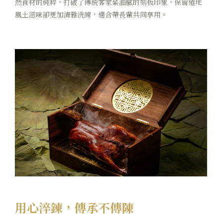
然食材的純粹，打破了傳統客家菜油膩的刻板印象，保留道地
卡樂次元
風土滋味卻更加清雅洗練，適合帶長輩共同享用。
煙波早午餐
在地旅行
永續專區
常見問題
聯絡我們
煙波顧客評論
用心淬鍊，傳承不傳陳