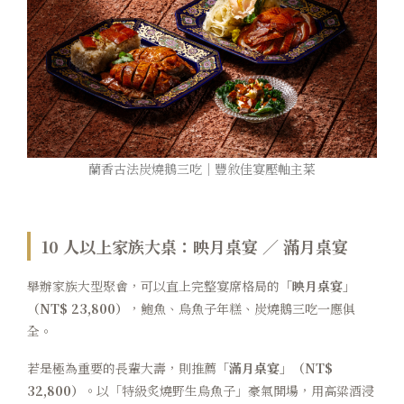
蘭香古法炭燒鵝三吃｜豐敘佳宴壓軸主菜
10 人以上家族大桌：映月桌宴 ／ 滿月桌宴
舉辦家族大型聚會，可以直上完整宴席格局的
「映月桌宴」
（NT$ 23,800）
，鮑魚、烏魚子年糕、炭燒鵝三吃一應俱
全。
若是極為重要的長輩大壽，則推薦
「滿月桌宴」（NT$
32,800）
。以「特級炙燒野生烏魚子」豪氣開場，用高粱酒浸