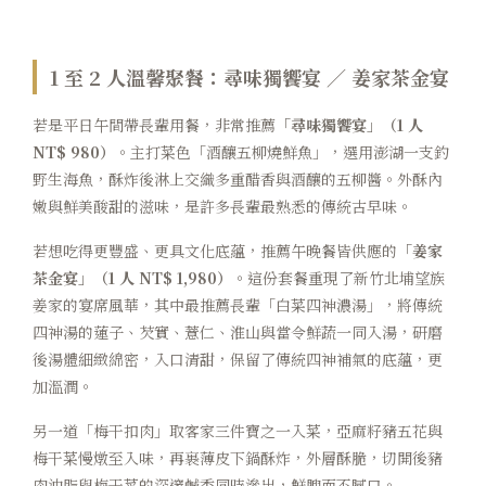
1 至 2 人溫馨聚餐：尋味獨饗宴 ／ 姜家茶金宴
若是平日午間帶長輩用餐，非常推薦
「尋味獨饗宴」（1 人
NT$ 980）
。主打菜色「酒釀五柳燒鮮魚」，選用澎湖一支釣
野生海魚，酥炸後淋上交織多重醋香與酒釀的五柳醬。外酥內
嫩與鮮美酸甜的滋味，是許多長輩最熟悉的傳統古早味。
若想吃得更豐盛、更具文化底蘊，推薦午晚餐皆供應的
「姜家
茶金宴」（1 人 NT$ 1,980）
。這份套餐重現了新竹北埔望族
姜家的宴席風華，其中最推薦長輩「白菜四神濃湯」，將傳統
四神湯的蓮子、芡實、薏仁、淮山與當令鮮蔬一同入湯，研磨
後湯體細緻綿密，入口清甜，保留了傳統四神補氣的底蘊，更
加溫潤。
另一道「梅干扣肉」取客家三件寶之一入菜，亞麻籽豬五花與
梅干菜慢燉至入味，再裹薄皮下鍋酥炸，外層酥脆，切開後豬
肉油脂與梅干菜的深邃鹹香同時滲出，鮮腴而不膩口。