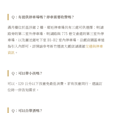
Q：有提供停車場嗎？停車需要收費嗎？
滿月樓位於溫莎館 2 樓，鄰近停車場共有三處可供選擇：明湖
路旁的第二室外停車場、明湖路與 775 巷交會處的第三室外停
車場，以及麗池館地下室 B1–B2 室內停車場，沿飯店園區車道
指引入內即可。詳情請參考新竹煙波大飯店湖濱館
交通與停車
資訊
。
Q：可以帶小孩嗎？
可以，120 公分以下孩童免最低消費。若有孩童同行，建議訂
位時一併告知需求。
Q：可以自帶酒嗎？