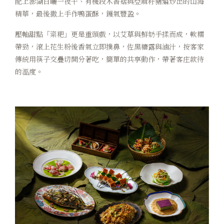
配上澎湖日曬一夜干、有機段木香菇與亞麻籽豬煸炒出的山海
精華，最後撒上手作鴨蛋酥，鑊氣豐盈。
壓軸甜點「粢粑」更是重頭戲，以艾草與鮮奶手揉而成，軟糯
帶勁，滾上花生粉後香氣立即撲鼻，佐黑糖露與滷汁，按客家
傳統用筷子交疊切開分著吃，簡單的共享動作，帶著客庄款待
的溫度。