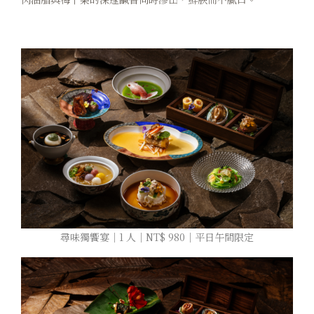
尋味獨饗宴｜1 人｜NT$ 980｜平日午間限定