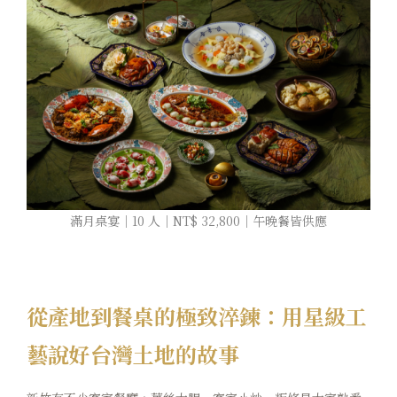
滿月桌宴｜10 人｜NT$ 32,800｜午晚餐皆供應
從產地到餐桌的極致淬鍊：用星級工
藝說好台灣土地的故事