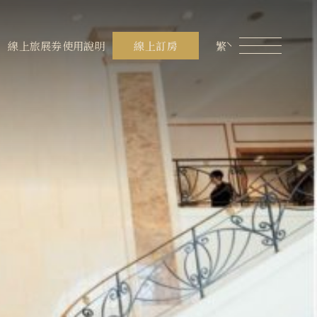
員專區
煙波生活線上購物
線上旅展券使用說明
線上旅展券使用說明
線上訂房
繁
餐飲美饌
設施服務
在地旅行
聯絡我們