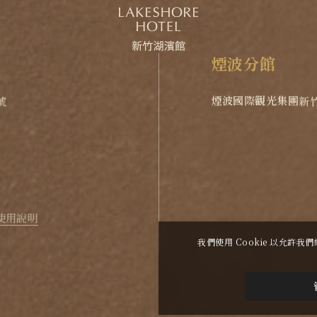
煙
波
分
館
煙波國際觀光集團
新
號
花蓮館
花蓮太魯閣
煙
阿里山北門館
eshore.com.tw
煙波小幫手
使用說明
我們使用 Cookie 以允
波大飯店新竹湖濱舘
Copyright All Rights Reserved.
|
網頁