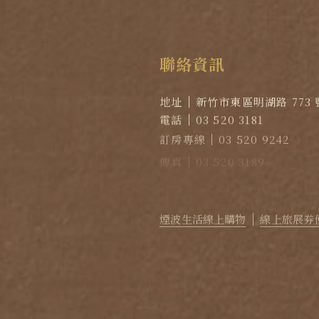
聯
絡
資
訊
地址
新竹市東區明湖路 773 
電話
03 520 3181
訂房專線
03 520 9242
傳真
03 520 3189
EMAIL
reservation@lak
官方LINE｜點擊加入LINE
煙波生活線上購物
線上旅展券
2026
©
煙