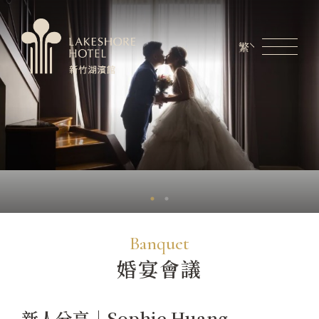
繁
會員專區
煙波生活線上購物
線上旅展券使用說明
關於煙波
客房資訊
餐飲美饌
婚宴會議
Banquet
婚宴會議
新訊優惠
設施服務
新人分享｜Sophie Huang