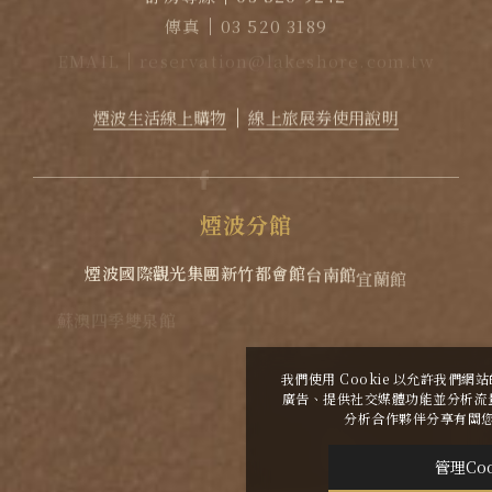
傳真
03 520 3189
EMAIL
reservation@lakeshore.com.tw
官方LINE｜點擊加入LINE煙波小幫手
煙波生活線上購物
線上旅展券使用說明
煙
波
分
館
煙波國際觀光集團
新竹都會館
台南館
宜蘭館
蘇澳四季雙泉館
花蓮館
我們使用 Cookie 以允許我們
廣告、提供社交媒體功能並分析流
2026
©
煙波大飯店新竹湖濱舘
Copyright All
分析合作夥伴分享有關
Rights Reserved.
管理Coo