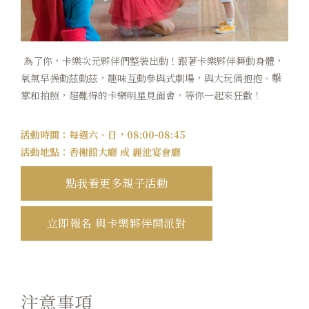
卡樂次元
煙波早午餐
為了你，卡樂次元夥伴們整裝出動！跟著卡樂夥伴舞動身體，
氧氣早操動茲動茲，趣味互動參與式劇場，與大玩偶抱抱、擊
在地旅行
掌和拍照，超難得的卡樂明星見面會，等你一起來狂歡！
永續專區
活動時間：每週六、日，08:00-08:45
常見問題
活動地點：香榭館大廳 或 麗池宴會廳
點我看更多親子活動
聯絡我們
煙波顧客評論
立即報名 與卡樂夥伴開派對
注意事項