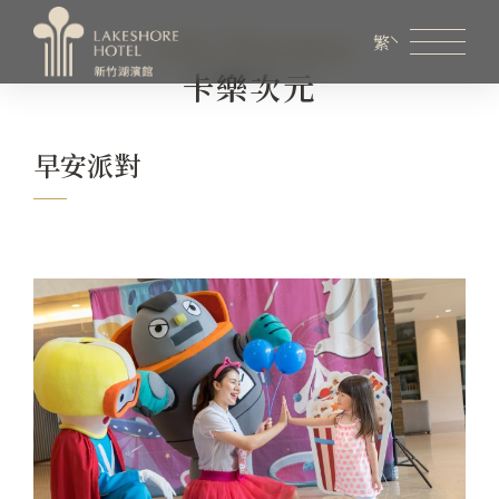
Color Dimension
繁
卡樂次元
會員專區
煙波生活線上購物
線上旅展券使用說明
早安派對
關於煙波
客房資訊
餐飲美饌
婚宴會議
新訊優惠
設施服務