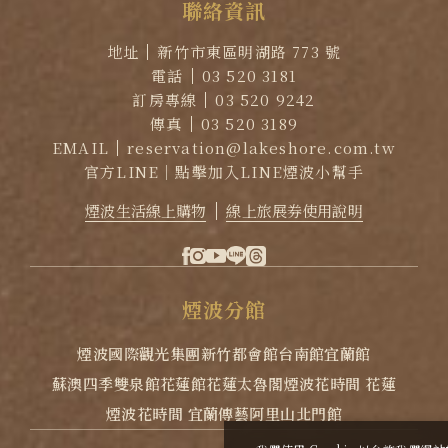
聯
絡
資
訊
地址
新竹市東區明湖路 773 號
電話
03 520 3181
訂房專線
03 520 9242
傳真
03 520 3189
EMAIL
reservation@lakeshore.com.tw
官方LINE｜點擊加入LINE煙波小幫手
煙波生活線上購物
線上旅展券使用說明
煙
波
分
館
煙波國際觀光集團
新竹都會館
台南館
宜蘭館
蘇澳四季雙泉館
花蓮館
花蓮太魯閣
煙波花時間 花蓮
煙波花時間 宜蘭傳藝
阿里山北門館