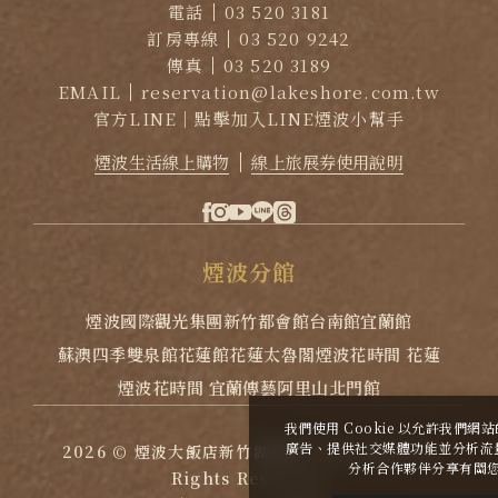
電話
03 520 3181
訂房專線
03 520 9242
傳真
03 520 3189
EMAIL
reservation@lakeshore.com.tw
官方LINE｜點擊加入LINE煙波小幫手
煙波生活線上購物
線上旅展券使用說明
煙
波
分
館
煙波國際觀光集團
新竹都會館
台南館
宜蘭館
蘇澳四季雙泉館
花蓮館
花蓮太魯閣
煙波花時間 花蓮
煙波花時間 宜蘭傳藝
阿里山北門館
我們使用 Cookie 以允許我們
廣告、提供社交媒體功能並分析流
2026
©
煙波大飯店新竹湖濱舘
Copyright All
分析合作夥伴分享有關
Rights Reserved.