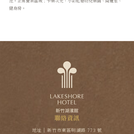
池。正常營業區域：卡樂次元、小彩虹嬰幼兒樂園、閱覽室、
健身房。
聯
絡
資
訊
地址
新竹市東區明湖路 773 號