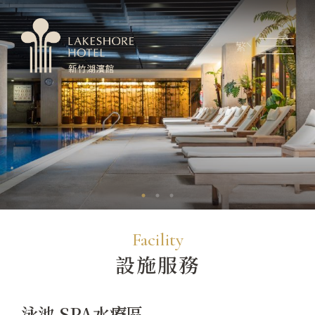
繁
會員專區
煙波生活線上購物
線上旅展券使用說明
關於煙波
客房資訊
餐飲美饌
婚宴會議
Facility
設施服務
新訊優惠
設施服務
泳池 SPA水療區