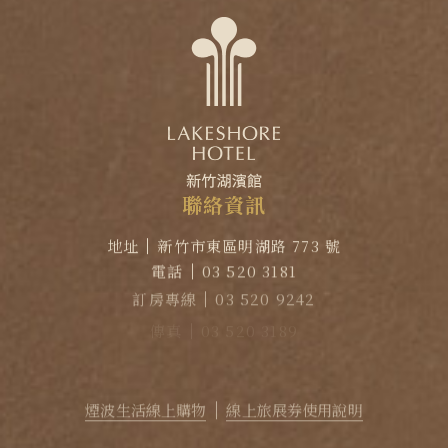
聯
絡
資
訊
地址
新竹市東區明湖路 773 號
電話
03 520 3181
訂房專線
03 520 9242
傳真
03 520 3189
EMAIL
reservation@lakeshore.com.tw
官方LINE｜點擊加入LINE煙波小幫手
煙波生活線上購物
線上旅展券使用說明