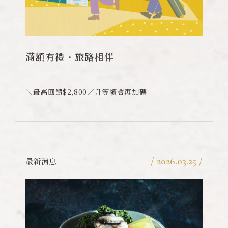
卡樂次元
煙波早午餐
滿額有禮．旅路相伴
在地旅行
永續專區
＼最高回饋$2,800／升等續會再加碼
常見問題
聯絡我們
煙波顧客評論
/ 2026.03.25 /
最新消息