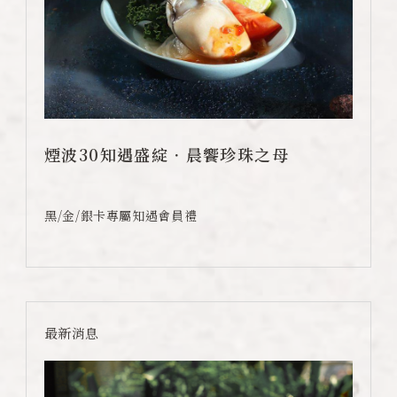
煙波30知遇盛綻．晨饗珍珠之母
黑/金/銀卡專屬知遇會員禮
最新消息