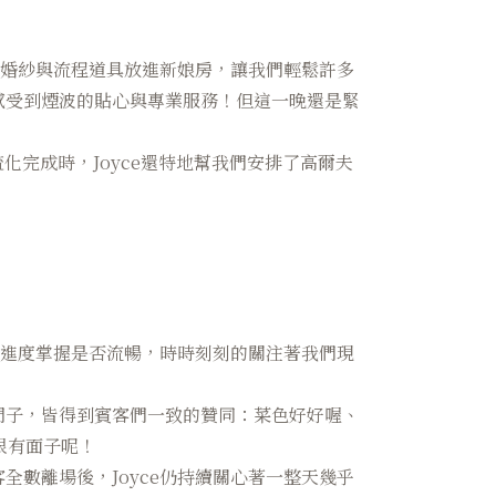
將婚紗與流程道具放進新娘房，讓我們輕鬆許多
感受到煙波的貼心與專業服務！但這一晚還是緊
化完成時，Joyce還特地幫我們安排了高爾夫
認進度掌握是否流暢，時時刻刻的關注著我們現
門子，皆得到賓客們一致的贊同：菜色好好喔、
很有面子呢！
數離場後，Joyce仍持續關心著一整天幾乎