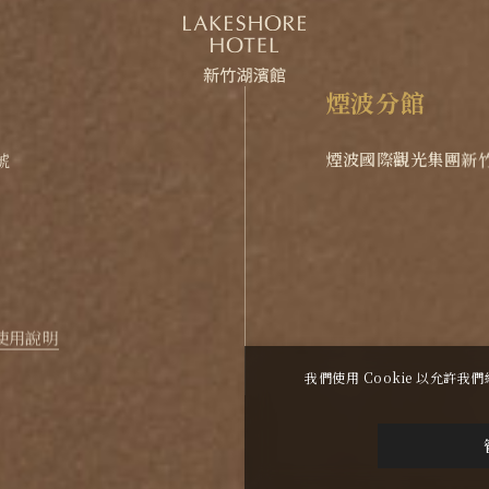
煙
波
分
館
煙波國際觀光集團
新
號
花蓮館
花蓮太魯閣
煙
阿里山北門館
eshore.com.tw
煙波小幫手
使用說明
我們使用 Cookie 以允
波大飯店新竹湖濱舘
Copyright All Rights Reserved.
|
網頁