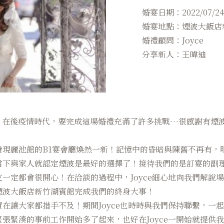
婚宴日期：2022/07/24
婚宴地點：煙波大飯店
婚禮顧問：Joyce
分享新人：王暐迪
大事！在後疫情時代，要完成這場婚禮充滿了許多挑戰…很感謝有
發現麗池館的B1宴會廳煥然一新！記憶中的昏暗與陳舊不再有，
下與家人就認定煙波是最好的選擇了！接待我們的是訂宴的副理 
一定都會很開心！在洽談的過程中，Joyce細心地向我們解說
煙波大飯店新竹湖賓館完成我們的終身大事！
在讓大家都措手不及！期間Joyce也時時與我們保持聯繫，一
張緊湊的事前工作開始多了起來，也好在Joyce一開始就提供