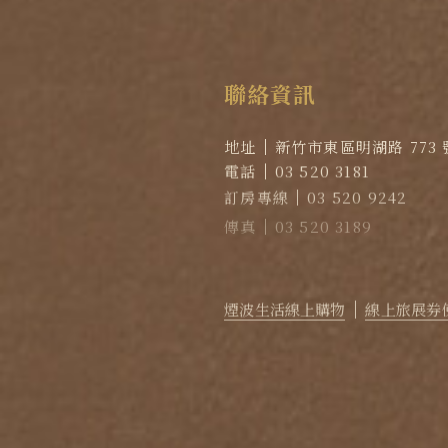
聯
絡
資
訊
地址
新竹市東區明湖路 773 
電話
03 520 3181
訂房專線
03 520 9242
傳真
03 520 3189
EMAIL
reservation@lak
官方LINE｜點擊加入LINE
煙波生活線上購物
線上旅展券
2026
©
煙