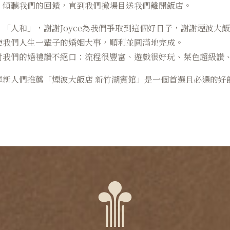
、傾聽我們的回饋，直到我們撤場目送我們離開飯店。
「人和」，謝謝Joyce為我們爭取到這個好日子，謝謝煙波大
使我們人生一輩子的婚姻大事，順利並圓滿地完成。
對我們的婚禮讚不絕口：流程很豐富、遊戲很好玩、菜色超級讚
準新人們推薦「煙波大飯店 新竹湖賓館」是一個首選且必選的好