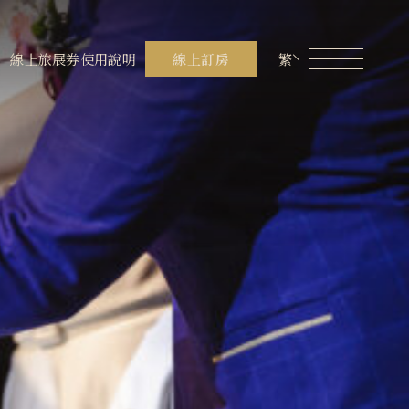
員專區
煙波生活線上購物
線上旅展券使用說明
線上旅展券使用說明
線上訂房
繁
餐飲美饌
設施服務
在地旅行
聯絡我們