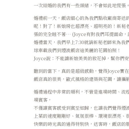
一次結婚的我們有一些頭緒，不會如此地慌張
婚禮前一天，飯店細心的為我們點收廠商寄送的
呢！對了！新娘房也超漂亮、超明亮的！新秘
張的完全睡不著… (Joyce有對我們耳提面命
婚禮當天，我們早上7:30就請新秘老師來為
球車載我們到煙波飯店這美麗的花園拍照！
Joyce說：不能讓新娘美美的妝花掉，幫你們
聽到的當下，真的是超級感動，覺得Joyce實在
飯店真的很美，歐式風格的建築與花園，讓攝
婚禮過程中非常的順利，不管是進場時間、流程
場賓客，
不僅讓賓客感受到賓至如歸，也讓我們覺得煙
上菜的速度剛剛好、氣氛很棒、環境很漂亮、
快樂的時光真的過得特別快，送客時，飯店的服