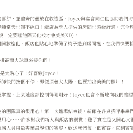
。
喜餅，並整齊的疊放在收禮區，Joyce與宴會同仁也協助我們
老師當天也讚不絕口！飯店為新人提供的房間也超級舒適，完全
，說一定要睡飽隔天化妝才會美美XD)。
我們開妝梳化，飯店也貼心地準備了椅子送到房間裡，在我們快要梳
安排高爾夫球車來接你們！
是太貼心了！好喜歡Joyce！
影師快門按個不停，即便頂著大太陽，也要拍出美美的照片！
掌握、上菜速度都控制得剛剛好！Joyce也會不斷地向我們確
波的團隊真的很用心！第一次進場結束後，新郎在各桌招呼串串
很用心……許多對我們新人與飯店的讚賞！聽了實在是又開心又
務人員用最專業最親切的笑容，歡送我們每一個賓客，直到賓客全