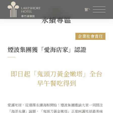
ESG
繁
永續專區
會員專區
煙波生活線上購物
線上旅展券使用說明
企業社會責任
關於煙波
煙波集團獲「愛海店家」認證
客房資訊
餐飲美饌
即日起「鬼頭刀黃金嫩塔」全台
早午餐吃得到
婚宴會議
新訊優惠
愛護地球，從選擇永續海鮮開始！煙波集團邀請大家一同關注
設施服務
「海洋永續」議題，「鬼頭刀黃金嫩塔」正是呵護地球最美味