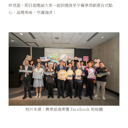
的見證，即日起邀請大家一起到煙波早午餐享用創意台式點
卡樂次元
心，品嚐美味，守護海洋！
煙波早午餐
在地旅行
永續專區
常見問題
聯絡我們
煙波顧客評論
照片來源：農業部漁業署 Facebook 粉絲團