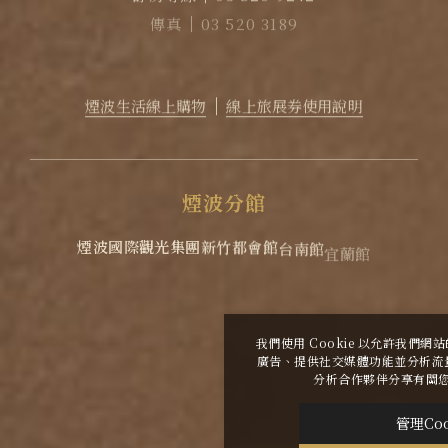
傳真
03 520 3189
EMAIL
reservation@lakeshore.com.tw
官方LINE｜點擊加入LINE煙波小幫手
煙波生活線上購物
線上旅展券使用說明
煙
波
分
館
煙波國際觀光集團
新竹都會館
台南館
宜蘭館
蘇澳四季雙泉館
花蓮館
花蓮太魯閣
煙波花時間 花蓮
我們使用 Cookie 以允許我們
廣告、提供社交媒體功能並分析流
2026
©
煙波大飯店新竹湖濱舘
Copyright All
分析合作夥伴分享有關
Rights Reserved.
|
網頁設計
-
iBest
管理Coo