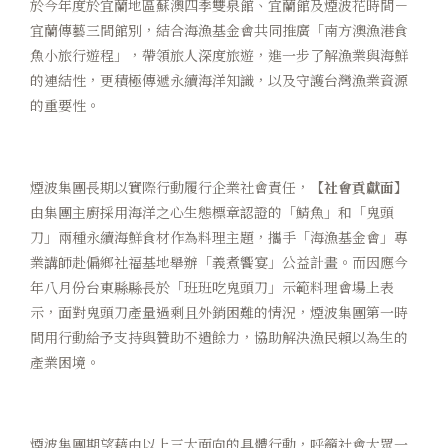
於今年度於宜蘭地區蘇澳四季雙泉館、宜蘭館及煙波花時間－
宜蘭傳藝三間館別，結合海漁基金會共同推廣「南方澳漁港食
魚小旅行遊程」，帶領旅人深度旅遊，進一步了解漁業與海鮮
的連結性，更積極傳遞永續海洋知識，以及守護台灣漁業資源
的重要性。
煙波集團長期以實際行動履行企業社會責任，
【社會貢獻面】
由集團主廚採用海洋之心生態標章認證的「鯖魚」和「鬼頭
刀」兩種永續海鮮食材作為料理主題，攜手「海漁基金會」專
業講師赴偏鄉社福基地舉辦「義煮饗宴」公益計畫。而因應今
年八月份台東縣縣長於「班班吃鬼頭刀」示範料理會場上表
示，面對鬼頭刀產量過剩且外銷困難的情況，煙波集團第一時
間用行動給予支持與贊助不遺餘力，協助解決漁民賴以為生的
產業困境。
煙波集團期望藉由以上三大面向的具體行動，呼籲社會大眾一