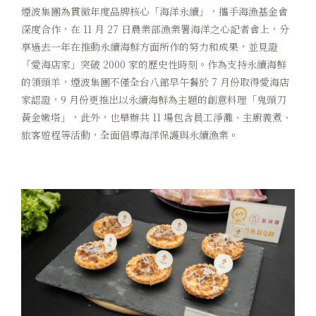
煙波集團為貫徹年度品牌核心「海洋永續」，攜手海漁基金會
深度合作，在 11 月 27 日農業部漁業署海洋之心記者會上，分
享過去一年在推動永續海鮮方面所作的努力和成果，並見證
「愛海店家」突破 2000 家的歷史性時刻。作為支持永續海鮮
的領頭羊，煙波集團不僅全台八館早午餐於 7 月份取得愛海店
家認證，9 月份更推出以永續海鮮為主題的創意料理「鬼頭刀
黃金嫩塔」，此外，也舉辦共 11 場包含員工淨灘、主廚義煮、
旅客遊程等活動，全面倡導海洋保護與永續漁業。