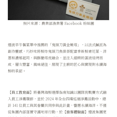
照片來源：農業部漁業署 Facebook 粉絲團
煙波早午餐菜單中推薦的「鬼頭刀黃金嫩塔」，以法式鹹派為
創作靈感，巧妙地將鮮炸鬼頭刀魚排搭配當季新鮮青花菜、洋
蔥和濃郁起司，與酥脆塔皮融合，並注入細緻的蛋液焙烤而
成，層次豐富，風味絕佳，展現了主廚的匠心與實現對永續海
鮮的承諾。
【員工教育面】
將臺灣海鮮選擇指南知識以團隊挑戰賽方式融
入員工淨灘環節，並於 2024 年全台四場巡迴淨灘活動中，總
計 141 位員工與其眷屬共同參與此計畫，響應永續海洋。不僅
從集團內部落實守護地球行動，於
【旅客體驗面】
煙波集團更