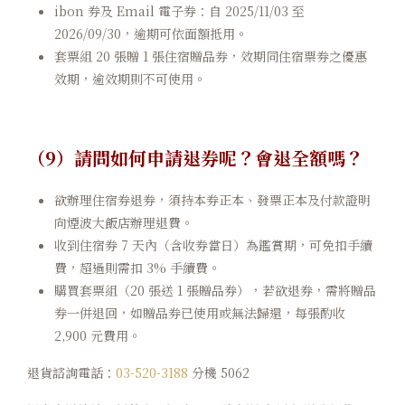
ibon 券及 Email 電子券：自 2025/11/03 至
2026/09/30，逾期可依面額抵用。
套票組 20 張贈 1 張住宿贈品券，效期同住宿票券之優惠
效期，逾效期則不可使用。
（9）請問如何申請退券呢？會退全額嗎？
欲辦理住宿券退券，須持本券正本、發票正本及付款證明
向煙波大飯店辦理退費。
收到住宿券 7 天內（含收券當日）為鑑賞期，可免扣手續
費，超過則需扣 3% 手續費。
購買套票組（20 張送 1 張贈品券），若欲退券，需將贈品
券一併退回，如贈品券已使用或無法歸還，每張酌收
2,900 元費用。
退貨諮詢電話：
03-520-3188
分機 5062