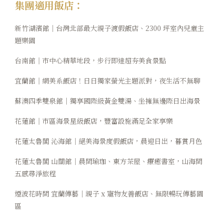
集團適用飯店：
卡樂次元
新竹湖濱館｜台灣北部最大親子渡假飯店、2300 坪室內兒童主
煙波早午餐
題樂園
在地旅行
台南館｜市中心精華地段，步行即達超夯美食景點
宜蘭館｜網美系飯店！日日獨家螢光主題派對，夜生活不無聊
永續專區
蘇澳四季雙泉館｜獨享國際級黃金雙湯、坐擁無邊際日出海景
常見問題
花蓮館｜市區海景星級飯店，豐富設施滿足全家享樂
聯絡我們
花蓮太魯閣 沁海館｜絕美海景度假飯店，晨迎日出，暮賞月色
煙波顧客評論
花蓮太魯閣 山闊館｜晨間瑜珈、東方茶屋、療癒書室，山海間
五感尋淨旅程
煙波花時間 宜蘭傳藝｜親子 x 寵物友善飯店、無限暢玩傳藝園
區