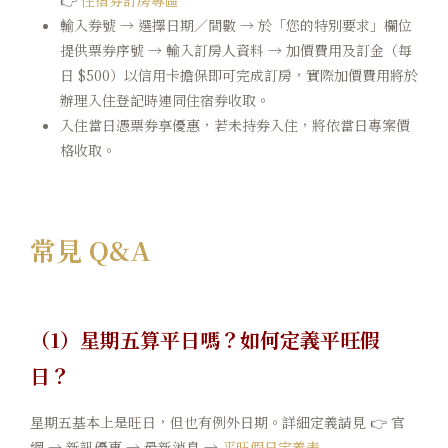
👉
住宿券訂房專區
輸入券號 → 選擇日期／間數 → 於「您的特別要求」欄位
提供票券序號 → 輸入訂房人資料 → 加價費用及訂金（每
日 $500）以信用卡擔保即可完成訂房，實際加價費用將於
辦理入住登記時連同住宿券收取。
入住當日憑票券享優惠，若未持券入住，將依當日專案價
格收取。
常見 Q&A
（1）星期五算平日嗎？如何定義平旺假
日？
星期五基本上是旺日，但也有例外日期。詳細定義請見 👉 官
網 → 新訊優惠 → 最新消息 →
平旺假日定義表