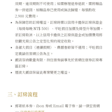
效期，逾效期則不可使用；如需辦理退券退款，需將贈品
券一併退回，如贈品券已使用或無法歸還，每張酌收
2,900 元費用。
為保障您的訂房權益，訂房時需以信用卡擔保訂房保證金
（每房每晚 NT$ 500）、平旺假日加價及房型升等加價。
若訂房取消，以上信用卡擔保之訂房保證金或加價費用將
依觀光局公告之定型化契約規定收取。
各館大假日（連續假期）、農曆春節皆不適用；平旺假日
定義請依官網公告為主。
飯店容納數量有限，持住宿券請事先於官網住宿券訂房專
區訂房。
煙波大飯店保留此專案變更之權益。
三、訂房流程
郵寄紙本券、ibon 券或 Email 電子券，請一律至官網