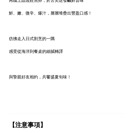
再綴上晶透鮭魚卵，於舌尖迸發鹹鮮旨味
鮮、嫩、微辛、爆汁，層層堆疊出豐盈口感！
彷彿走入日式割烹的一隅
感受從海洋到餐桌的細膩轉譯
與摯親好友相約，共饗盛夏旬味！
【注意事項】