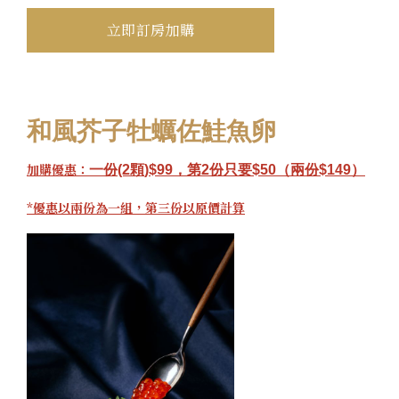
立即訂房加購
和風芥子牡蠣佐鮭魚卵
加購優惠：
一份
(2
顆
)$99
，第
2
份只要
$50
（兩份
$149
）
*優惠以兩份為一組，第三份以原價計算