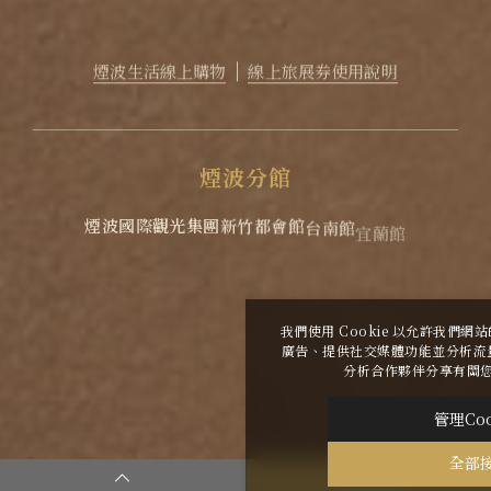
EMAIL
reservation@lakeshore.com.tw
官方LINE｜點擊加入LINE煙波小幫手
煙波生活線上購物
線上旅展券使用說明
煙
波
分
館
煙波國際觀光集團
新竹都會館
台南館
宜蘭館
蘇澳四季雙泉館
花蓮館
花蓮太魯閣
我們使用 Cookie 以允許我們
廣告、提供社交媒體功能並分析流
2026
©
煙波大飯店新竹湖濱舘
Copyright All
分析合作夥伴分享有關
Rights Reserved.
管理Coo
|
網頁設計
-
iBest
全部