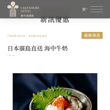
Latest News
繁
新訊優惠
會員專區
煙波生活線上購物
線上旅展券使用說明
最新消息
/
2026.07.01 - 2026.09.30
/
關於煙波
日本廣島直送 海中牛奶
客房資訊
餐飲美饌
婚宴會議
新訊優惠
設施服務