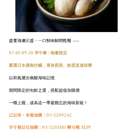
卡樂次元
煙波早午餐
在地旅行
盛夏海潮正盛，一口鮮味瞬間甦醒
——
永續專區
07.01-09.30
早午餐
/
晚餐限定
常見問題
嚴選日本廣島牡蠣，厚身肥美、鮮度直達味蕾
以和風層次喚醒海味記憶
聯絡我們
期間限定的旬鮮之選，搭配超值加購價
煙波顧客評論
一嚐上癮，成為這一季最難忘的海味新寵！
已訂房，來電加購：
03-5209242
早午餐訂位加購：
03-5203181
轉分機 5139