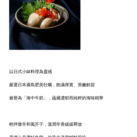
以日式小缽料理為靈感
嚴選日本廣島肥美牡蠣，飽滿厚實、滑嫩鮮甜
被譽為「海中牛奶」，蘊藏濃郁而純粹的海味精華
輕拌微辛和風芥子，溫潤辛香緩緩釋放