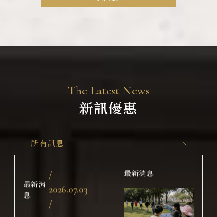
T
h
e
L
a
t
e
s
t
N
e
w
s
新
訊
優
惠
所有訊息
最新消息
/
最新消
2026.07.03
息
/