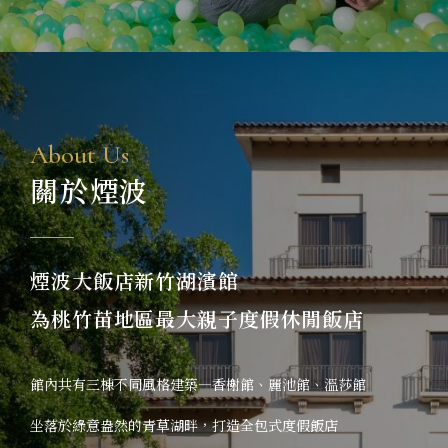
卡樂次元
煙波早午餐
在地旅行
A
b
o
u
t
U
s
永續專區
關
於
煙
波
常見問題
聯絡我們
煙波大飯店新竹湖濱館
為桃竹苗地區最大親子度假休閒飯店
煙波顧客評論
館內共有三棟不同風格建築—香榭館、麗池館、溫莎館
坐落於綠意盎然的青草湖畔，打造全包式度假飯店