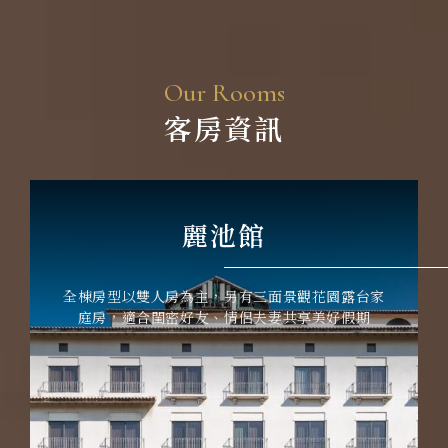
O
u
r
R
o
o
m
s
客
房
資
訊
麗池館
全棟房型以雙人房為主，另有三面景觀花園露台家
庭房，適合閨密好友、情侶夫妻共享美好假期