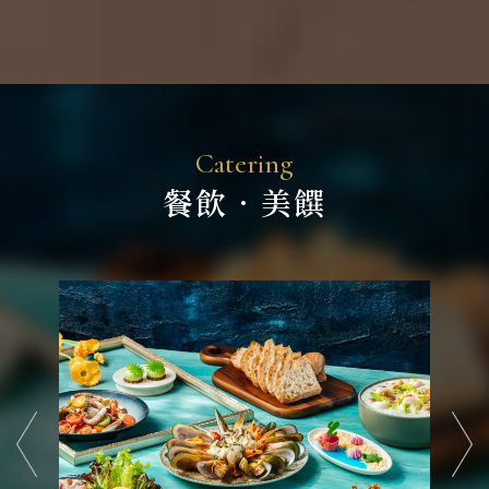
C
a
t
e
r
i
n
g
餐
飲
．
美
饌