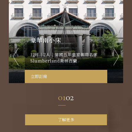
豪華兩小床
尊榮
御用名床
12坪｜2人｜英國百年皇室御用名床
16坪｜
Slumberland斯林百蘭
皇室御用名
蘭 一大
立即訂房
立即訂房
01
02
了解更多