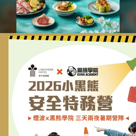
滿月樓
莫內饗宴
蝶屋日式餐廳
陽光小館
曼哈頓 KTV&PUB
頂級自助餐品牌｜七大主題餐區，百道鮮奢
用心淬鍊 傳承不傳陳
料理
以圓滿之心，向千年客家風華致敬，匯聚技藝、學術、文化之
以正統日式料理手法，保留最鮮美的滋味，提供個人套餐、握
以精緻細膩手法，提供義大利麵與燉飯、主廚精選排餐、中式
SRF極黑和牛 現炙匠心｜活跳蝦 現煮極鮮｜本土漁港直送鮮
三方圓滿，淬鍊跨時空饗宴。
壽司、和漢宴席與茶品品茗。舒適的用餐空間以及明亮窗景，
餐點與手工甜點等多重選擇。
復古歐式氛圍的獨立空間，包廂內提供KTV歡唱設施及沙發座
魚
星級主廚蔡瑞郎掌勺，延續客家敬天愛物精神，採擷在地友善
讓貴賓從設席、器皿及佳餚，一步步感受日式料理職人的用
空間以經典的溫暖設計，將大片自然窗景融為餐廳景緻，享受
位區，空間極具舒適與隱密性；適合歡樂派對、團體聚會、慶
七大餐檯融合歐陸百年經典料理與台灣在地風味
旬味，實踐全食利用，摒除化學矯飾，以當代之手將樸實風
心。
靜謐悠閒時光。
生、聯誼活動、好友相聚，共享輕鬆無壓的美好時光
讓食材在最佳狀態下進入您的餐盤，打造Buffet鮮度的最高
土，淬鍊為盤中精緻。
級式！
線上訂位
線上訂位
線上訂位
線上訂位