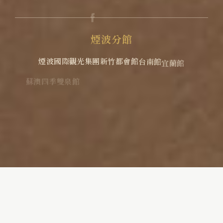
煙
波
分
館
煙波國際觀光集團
新竹都會館
台南館
宜蘭館
蘇澳四季雙泉館
花蓮館
花蓮太魯閣
煙波花時間 花蓮
煙波花時間 宜蘭傳藝
阿里山北門館
2026
©
煙波大飯店新竹湖濱舘
Copyright All
Rights Reserved.
|
網頁設計
-
iBest