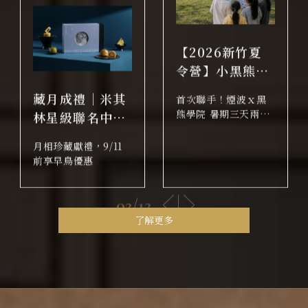
【2026新竹夏
令營】小黑熊安
全特務營
藏月成禮｜米其
首次聯手！煙波ｘ黑
熊學院 暑期三天兩夜
林星級聯名中秋
夏令營 結合青草湖實
禮盒
境探索，展開一場走
月相珍藏獻禮，9/11
出教室的安全冒險任
前享早鳥優惠
務 比起坐在座位上聽
課，孩子更需要透過
02
/
12
親身體驗學習觀察、
判斷與應變！
了解更多