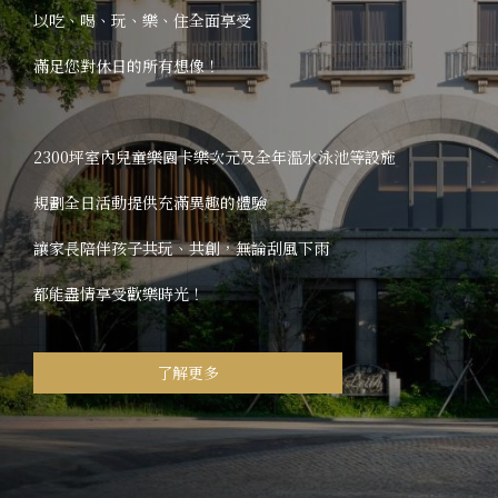
以吃、喝、玩、樂、住全面享受
滿足您對休日的所有想像！
2300坪室內兒童樂園卡樂次元及全年溫水泳池等設施
規劃全日活動提供充滿異趣的體驗
讓家長陪伴孩子共玩、共創，無論刮風下雨
都能盡情享受歡樂時光！
了解更多