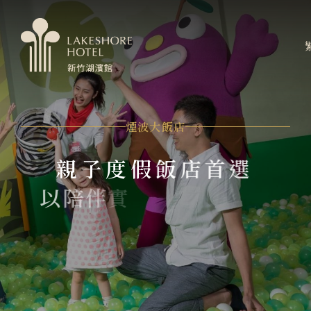
會員專區
煙波生活線上購物
線上旅展券使用說明
關於煙波
煙波大飯店湖濱館
煙波大飯店
客房資訊
親
親
子
子
度
度
假
假
飯
飯
店
店
首
首
選
選
以
以
陪
陪
伴
伴
實
實
現
現
共
共
玩
玩
共
共
創
創
餐飲美饌
婚宴會議
The Premier Family Destination — Where Families
The Premier Family Destination — Where Families
Play, Create, and Grow Together
Play, Create, and Grow Together
新訊優惠
設施服務