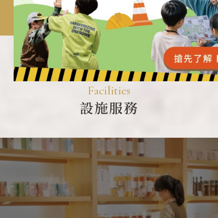
了解更多
了解更多
了解更多
了解更多
了解更多
F
a
c
i
l
i
t
i
e
s
設
施
服
務